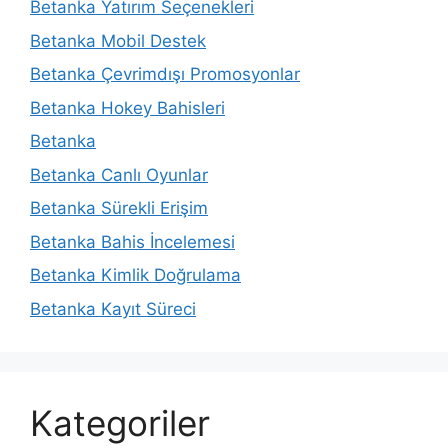
Betanka Yatırım Seçenekleri
Betanka Mobil Destek
Betanka Çevrimdışı Promosyonlar
Betanka Hokey Bahisleri
Betanka
Betanka Canlı Oyunlar
Betanka Sürekli Erişim
Betanka Bahis İncelemesi
Betanka Kimlik Doğrulama
Betanka Kayıt Süreci
Kategoriler