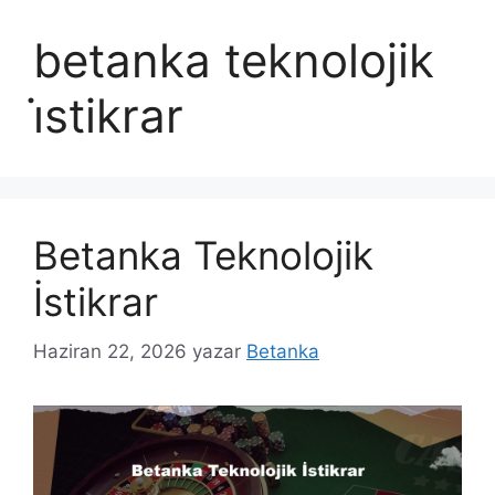
betanka teknolojik
i̇stikrar
Betanka Teknolojik
İstikrar
Haziran 22, 2026
yazar
Betanka