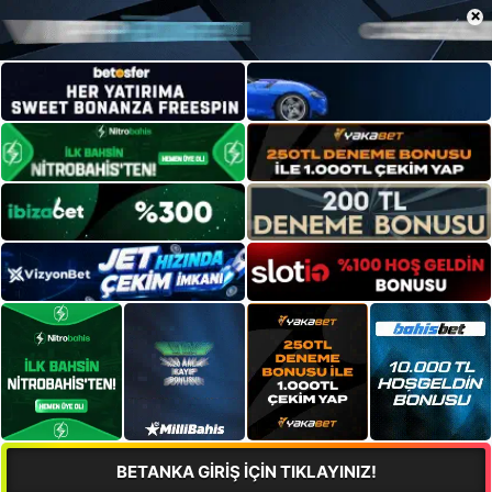
×
BETANKA GİRİŞ İÇİN TIKLAYINIZ!