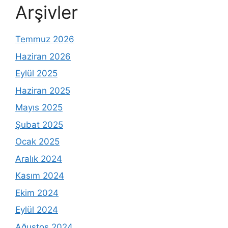
Arşivler
Temmuz 2026
Haziran 2026
Eylül 2025
Haziran 2025
Mayıs 2025
Şubat 2025
Ocak 2025
Aralık 2024
Kasım 2024
Ekim 2024
Eylül 2024
Ağustos 2024