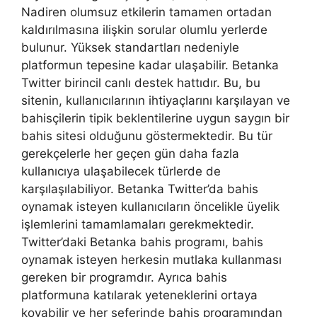
Nadiren olumsuz etkilerin tamamen ortadan
kaldırılmasına ilişkin sorular olumlu yerlerde
bulunur. Yüksek standartları nedeniyle
platformun tepesine kadar ulaşabilir. Betanka
Twitter birincil canlı destek hattıdır. Bu, bu
sitenin, kullanıcılarının ihtiyaçlarını karşılayan ve
bahisçilerin tipik beklentilerine uygun saygın bir
bahis sitesi olduğunu göstermektedir. Bu tür
gerekçelerle her geçen gün daha fazla
kullanıcıya ulaşabilecek türlerde de
karşılaşılabiliyor. Betanka Twitter’da bahis
oynamak isteyen kullanıcıların öncelikle üyelik
işlemlerini tamamlamaları gerekmektedir.
Twitter’daki Betanka bahis programı, bahis
oynamak isteyen herkesin mutlaka kullanması
gereken bir programdır. Ayrıca bahis
platformuna katılarak yeteneklerini ortaya
koyabilir ve her seferinde bahis programından