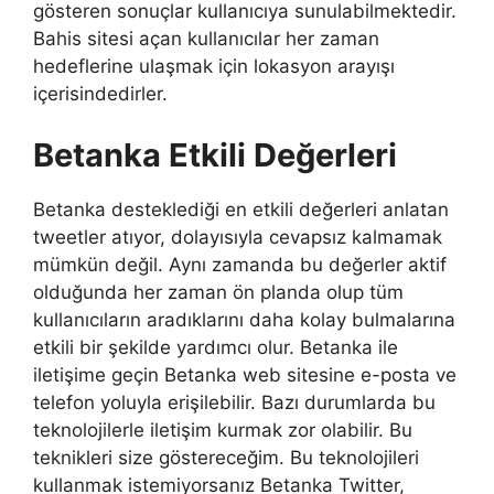
gösteren sonuçlar kullanıcıya sunulabilmektedir.
Bahis sitesi açan kullanıcılar her zaman
hedeflerine ulaşmak için lokasyon arayışı
içerisindedirler.
Betanka Etkili Değerleri
Betanka desteklediği en etkili değerleri anlatan
tweetler atıyor, dolayısıyla cevapsız kalmamak
mümkün değil. Aynı zamanda bu değerler aktif
olduğunda her zaman ön planda olup tüm
kullanıcıların aradıklarını daha kolay bulmalarına
etkili bir şekilde yardımcı olur. Betanka ile
iletişime geçin Betanka web sitesine e-posta ve
telefon yoluyla erişilebilir. Bazı durumlarda bu
teknolojilerle iletişim kurmak zor olabilir. Bu
teknikleri size göstereceğim. Bu teknolojileri
kullanmak istemiyorsanız Betanka Twitter,