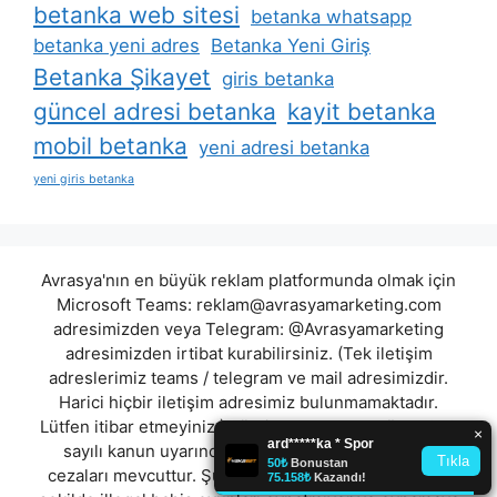
betanka web sitesi
betanka whatsapp
betanka yeni adres
Betanka Yeni Giriş
Betanka Şikayet
giris betanka
güncel adresi betanka
kayit betanka
mobil betanka
yeni adresi betanka
yeni giris betanka
Avrasya'nın en büyük reklam platformunda olmak için
Microsoft Teams:
reklam@avrasyamarketing.com
adresimizden veya Telegram: @Avrasyamarketing
adresimizden irtibat kurabilirsiniz. (Tek iletişim
adreslerimiz teams / telegram ve mail adresimizdir.
Harici hiçbir iletişim adresimiz bulunmamaktadır.
Lütfen itibar etmeyiniz.) Türkiye yasalarına göre 7258
sayılı kanun uyarınca yasa dışı bahis oynamanın
cezaları mevcuttur. Şu an bulunduğunuz site hiç bir