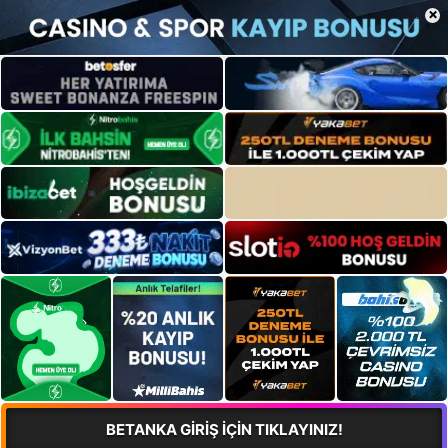
×
BETANKA GİRİŞ İÇİN TIKLAYINIZ!