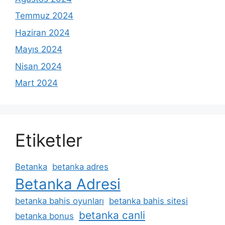
Temmuz 2024
Haziran 2024
Mayıs 2024
Nisan 2024
Mart 2024
Etiketler
Betanka
betanka adres
Betanka Adresi
betanka bahis oyunları
betanka bahis sitesi
betanka canli
betanka bonus