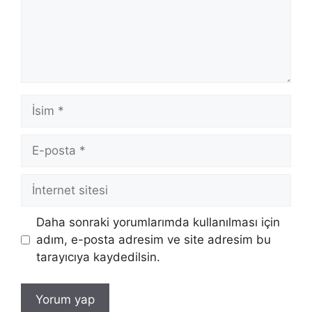
İsim
E-
posta
İnternet
sitesi
Daha sonraki yorumlarımda kullanılması için
adım, e-posta adresim ve site adresim bu
tarayıcıya kaydedilsin.