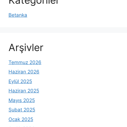
Betanka
Arşivler
Temmuz 2026
Haziran 2026
Eylül 2025
Haziran 2025
Mayıs 2025
Şubat 2025
Ocak 2025