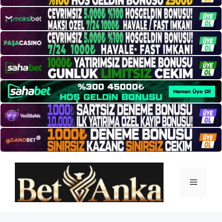
İçeriğe
atla
Menü