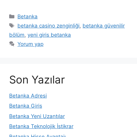
Kategoriler
Betanka
Etiketler
betanka casino zenginliği
,
betanka güvenilir
bölüm
,
yeni giris betanka
Yorum yap
Son Yazılar
Betanka Adresi
Betanka Giriş
Betanka Yeni Uzantılar
Betanka Teknolojik İstikrar
Betanka Hisse Avantajı