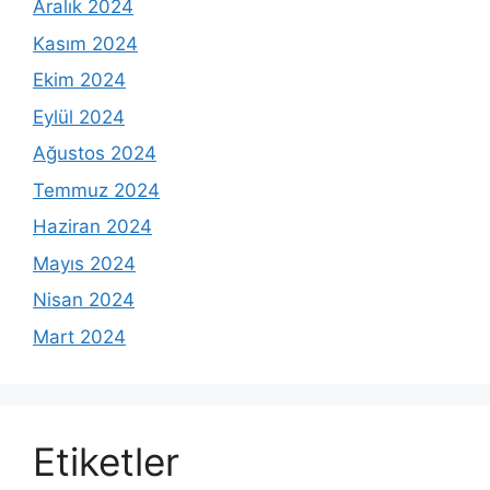
Aralık 2024
Kasım 2024
Ekim 2024
Eylül 2024
Ağustos 2024
Temmuz 2024
Haziran 2024
Mayıs 2024
Nisan 2024
Mart 2024
Etiketler