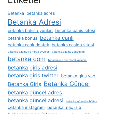
Betanka
betanka adres
Betanka Adresi
betanka bahis oyunları
betanka bahis sitesi
betanka canli
betanka bonus
betanka canlı destek
betanka casino sitesi
betanka casino ve mobil oyunlar
betanka casino zenginliği
betanka com
betanka e-spor mobil kullanıcı
betanka giris adresi
betanka giris twitter
betanka giris yap
Betanka Güncel
Betanka Giriş
betanka güncel adres
betanka güncel adresi
betanka güvenilir bölüm
betanka instagram
betanka maç izle