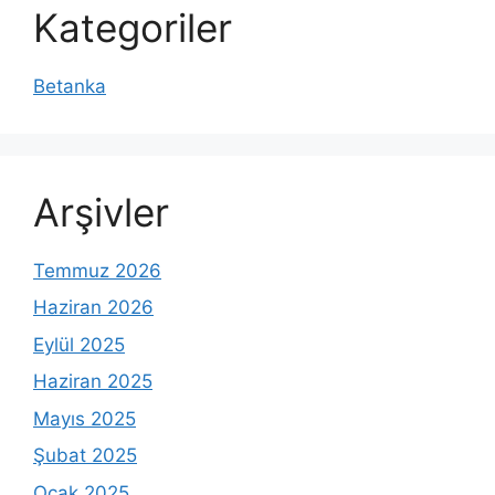
Kategoriler
Betanka
Arşivler
Temmuz 2026
Haziran 2026
Eylül 2025
Haziran 2025
Mayıs 2025
Şubat 2025
Ocak 2025