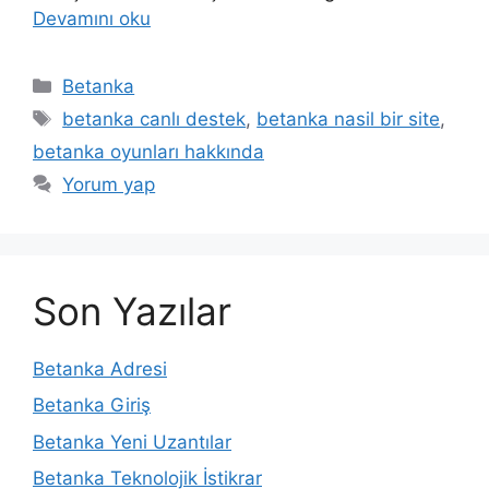
Devamını oku
Kategoriler
Betanka
Etiketler
betanka canlı destek
,
betanka nasil bir site
,
betanka oyunları hakkında
Yorum yap
Son Yazılar
Betanka Adresi
Betanka Giriş
Betanka Yeni Uzantılar
Betanka Teknolojik İstikrar