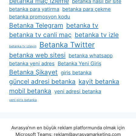
betanka maç izleme
betanka nasil bir site
betanka para yatirma
betanka para çekme
betanka promosyon kodu
Betanka Telegram
betanka tv
betanka tv canli maç
betanka tv izle
Betanka Twitter
betanka tv i̇zleyin
betanka web sitesi
betanka whatsapp
betanka yeni adres
Betanka Yeni Giriş
Betanka Şikayet
giris betanka
güncel adresi betanka
kayit betanka
mobil betanka
yeni adresi betanka
yeni giris betanka
Avrasya'nın en büyük reklam platformunda olmak için
Microsoft Teams:
reklam@avrasyamarketing.com