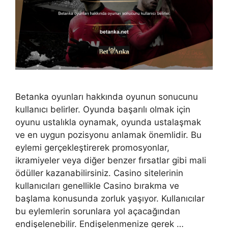
Betanka oyunları hakkında oyunun sonucunu
kullanıcı belirler. Oyunda başarılı olmak için
oyunu ustalıkla oynamak, oyunda ustalaşmak
ve en uygun pozisyonu anlamak önemlidir. Bu
eylemi gerçekleştirerek promosyonlar,
ikramiyeler veya diğer benzer fırsatlar gibi mali
ödüller kazanabilirsiniz. Casino sitelerinin
kullanıcıları genellikle Casino bırakma ve
başlama konusunda zorluk yaşıyor. Kullanıcılar
bu eylemlerin sorunlara yol açacağından
endişelenebilir. Endişelenmenize gerek …