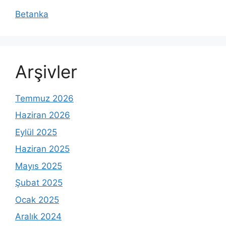
Betanka
Arşivler
Temmuz 2026
Haziran 2026
Eylül 2025
Haziran 2025
Mayıs 2025
Şubat 2025
Ocak 2025
Aralık 2024