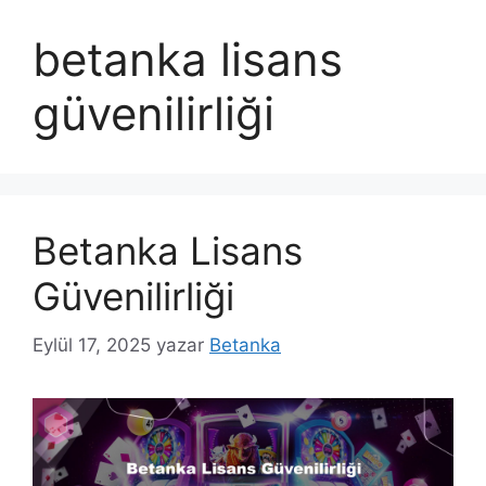
betanka lisans
güvenilirliği
Betanka Lisans
Güvenilirliği
Eylül 17, 2025
yazar
Betanka