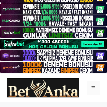
İçeriğe
atla
Menü