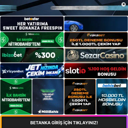
×
BETANKA GİRİŞ İÇİN TIKLAYINIZ!