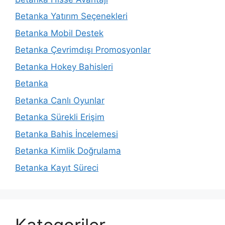
Betanka Yatırım Seçenekleri
Betanka Mobil Destek
Betanka Çevrimdışı Promosyonlar
Betanka Hokey Bahisleri
Betanka
Betanka Canlı Oyunlar
Betanka Sürekli Erişim
Betanka Bahis İncelemesi
Betanka Kimlik Doğrulama
Betanka Kayıt Süreci
Kategoriler