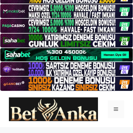
İçeriğe
atla
Menü