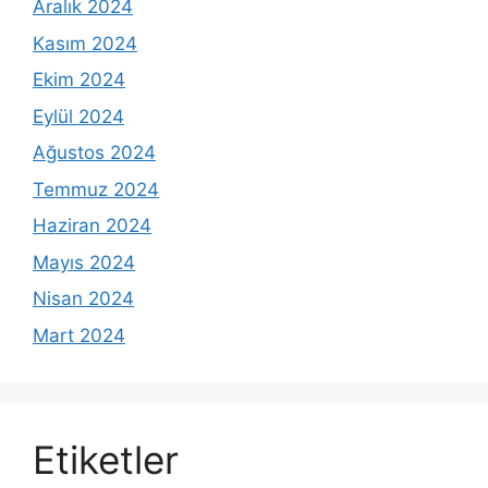
Aralık 2024
Kasım 2024
Ekim 2024
Eylül 2024
Ağustos 2024
Temmuz 2024
Haziran 2024
Mayıs 2024
Nisan 2024
Mart 2024
Etiketler