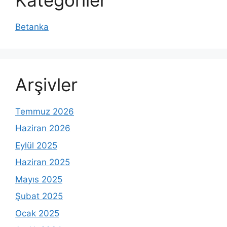
Betanka
Arşivler
Temmuz 2026
Haziran 2026
Eylül 2025
Haziran 2025
Mayıs 2025
Şubat 2025
Ocak 2025