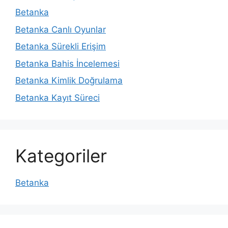
Betanka
Betanka Canlı Oyunlar
Betanka Sürekli Erişim
Betanka Bahis İncelemesi
Betanka Kimlik Doğrulama
Betanka Kayıt Süreci
Kategoriler
Betanka