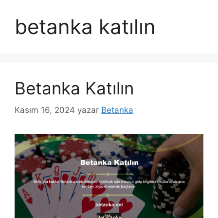
betanka katılın
Betanka Katılın
Kasım 16, 2024
yazar
Betanka