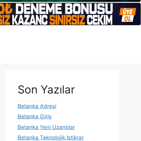
Son Yazılar
Betanka Adresi
Betanka Giriş
Betanka Yeni Uzantılar
Betanka Teknolojik İstikrar