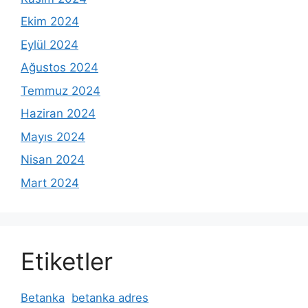
Ekim 2024
Eylül 2024
Ağustos 2024
Temmuz 2024
Haziran 2024
Mayıs 2024
Nisan 2024
Mart 2024
Etiketler
Betanka
betanka adres