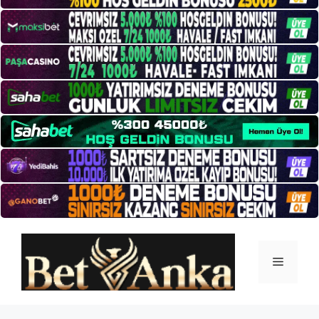
İçeriğe
atla
Menü