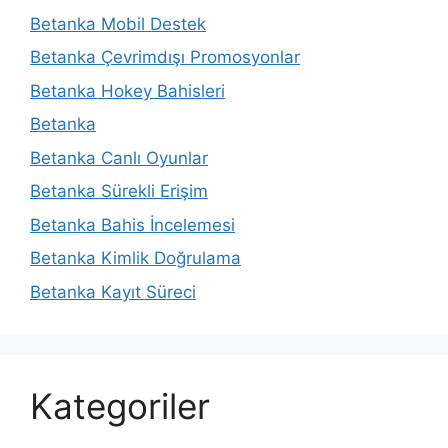
Betanka Mobil Destek
Betanka Çevrimdışı Promosyonlar
Betanka Hokey Bahisleri
Betanka
Betanka Canlı Oyunlar
Betanka Sürekli Erişim
Betanka Bahis İncelemesi
Betanka Kimlik Doğrulama
Betanka Kayıt Süreci
Kategoriler