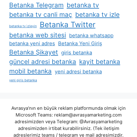
Betanka Telegram
betanka tv
betanka tv canli maç
betanka tv izle
Betanka Twitter
betanka tv i̇zleyin
betanka web sitesi
betanka whatsapp
betanka yeni adres
Betanka Yeni Giriş
Betanka Şikayet
giris betanka
güncel adresi betanka
kayit betanka
mobil betanka
yeni adresi betanka
yeni giris betanka
Avrasya'nın en büyük reklam platformunda olmak için
Microsoft Teams:
reklam@avrasyamarketing.com
adresimizden veya Telegram: @Avrasyamarketing
adresimizden irtibat kurabilirsiniz. (Tek iletişim
adreslerimiz teams / telegram ve mail adresimizdir.