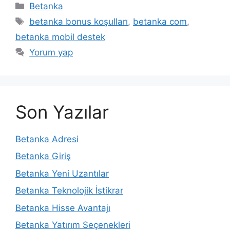
Kategoriler
Betanka
Etiketler
betanka bonus koşulları
,
betanka com
,
betanka mobil destek
Yorum yap
Son Yazılar
Betanka Adresi
Betanka Giriş
Betanka Yeni Uzantılar
Betanka Teknolojik İstikrar
Betanka Hisse Avantajı
Betanka Yatırım Seçenekleri