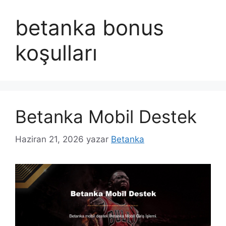
betanka bonus
koşulları
Betanka Mobil Destek
Haziran 21, 2026
yazar
Betanka