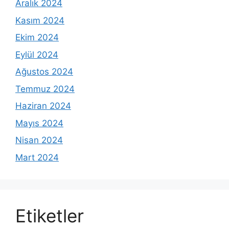
Aralık 2024
Kasım 2024
Ekim 2024
Eylül 2024
Ağustos 2024
Temmuz 2024
Haziran 2024
Mayıs 2024
Nisan 2024
Mart 2024
Etiketler