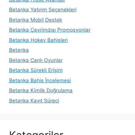
Betanka Yatırım Seçenekleri
Betanka Mobil Destek
Betanka Çevrimdışı Promosyonlar
Betanka Hokey Bahisleri
Betanka
Betanka Canlı Oyunlar
Betanka Sürekli Erişim
Betanka Bahis İncelemesi
Betanka Kimlik Doğrulama
Betanka Kayıt Süreci
Kategoriler